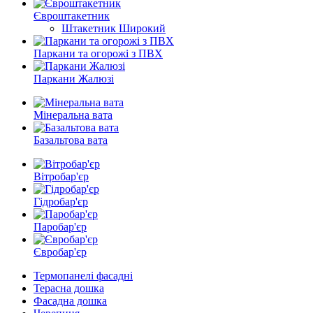
Євроштакетник
Штакетник Широкий
Паркани та огорожі з ПВХ
Паркани Жалюзі
Мінеральна вата
Базальтова вата
Вітробар'єр
Гідробар'єр
Паробар'єр
Євробар'єр
Термопанелі фасадні
Терасна дошка
Фасадна дошка