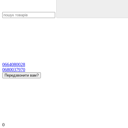
0664080028
0680037970
Передзвонити вам?
0