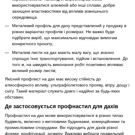
використовуватися алюміній або інші сплави, добре
захищені властивостями від впливів зовнішнього
середовища.
Металевий профіль для даху представлений у продажу в
різних варіантах профілів і розмірах. Не важко буде
підібрати виріб, що максимально відповідає вимогам
конкретного проєкту;
Металеві листи на дах мають малу вагу, що значно
спрощує їхнє транспортування, підйом і встановлення. До
того ж, на швидкість виконання робіт позитивно впливає
великий розмір листів;
Якісний профлист на дах має високу стійкість до
атмосферного впливу, ультрафіолетового прояву, вітру, дощу і
снігу. Такий матеріал служить довго і надійно за будь-яких
обставин;
Де застосовується профнастил для дахів
Профнастил на дах може використовуватися в різних типах
будівель, включно з житловими будинками, комерційними та
промисловими спорудами. Він підходить для дахів різної
форми, конфігурації, розміру. Важливо вибрати правильний