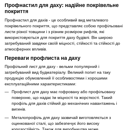
Профнастил для даху: надійне покрівельне
покриття
Профнастил для дахів - це особливий вид металевого
покрівельного покриття, що представляє собою профільовані
листи різної товщини і з різним розміром рифлів, які
використовуються для покриття даху будівлі. Він широко
затребуваний завдяки своїй міцності, стійкості та стійкості до
атмосферних впливів.
Переваги профлиста на даху
Профільний лист для даху - вельми популярний і
затребуваний вид будматеріалу. Великий попит на таку
продукцію обумовлений її особливостями і хорошими
експлуатаційними характеристиками:
Профлист для даху має гофровану або профільовану
поверхню, що надає їм міцності та жорсткості. Такий
профіль для дахів стійкий до механічних навантажень і
вигинів.
Металопрофіль для даху зазвичай виготовляється з
оцинкованої сталі, що забезпечує його високу
корозостійкість. Також для виробництва може