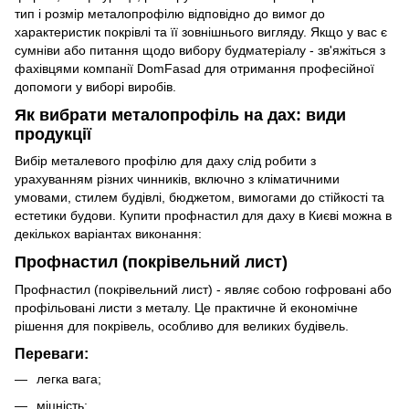
тип і розмір металопрофілю відповідно до вимог до
характеристик покрівлі та її зовнішнього вигляду. Якщо у вас є
сумніви або питання щодо вибору будматеріалу - зв'яжіться з
фахівцями компанії DomFasad для отримання професійної
допомоги у виборі виробів.
Як вибрати металопрофіль на дах: види
продукції
Вибір металевого профілю для даху слід робити з
урахуванням різних чинників, включно з кліматичними
умовами, стилем будівлі, бюджетом, вимогами до стійкості та
естетики будови. Купити профнастил для даху в Києві можна в
декількох варіантах виконання:
Профнастил (покрівельний лист)
Профнастил (покрівельний лист) - являє собою гофровані або
профільовані листи з металу. Це практичне й економічне
рішення для покрівель, особливо для великих будівель.
Переваги:
легка вага;
міцність;