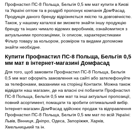
Профнастил ПС-8 Польща, Бельгія 0,5 мм мат купити в Києві
та Україні оптом та в роздріб пропонує компанія ДомФасад.
Продукція даного бренду відрізняється якістю та довговічністю.
Також, у нашому каталозі ви зможете знайти іншу продукцію
бренду та інших чимало відомих виробників, ознайомитися з
актуальними пропозиціями, їх описом, характеристиками
Фільтр товару за кольором, розміром та видами допоможе
знайти необхідне.
Купити Профнастил ПС-8 Польща, Бельгія 0,5
мм мат в інтернет-магазині Домфасад
Для того, щоб замовити Профнастил ПС-8 Польща, Бельгія
0,5 мм мат оформіть замовлення на сайті або зателефонуйте
за телефонами, вказаними на сторінці Контакти. Можна також
відвідати наш магазин, де на власні очі побачити Профнастил
ПС-8 Польща, Бельгія 0,5 мм мат та інші актуальні пропозиції,
повний асортимент, помацати та зробити оптимальний вибір.
Інтернет-магазин ДомФасад здійснює продаж та відправлення
Профнастил ПС-8 Польща, Бельгія 0,5 мм мат по всій Україні:
Львів, Вінниця, Дніпро, Одеса, Запоріжжя, Харків,
Хмельницький та ін.