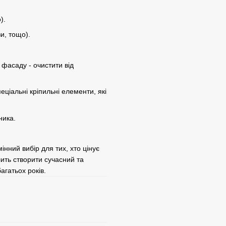
).
и, тощо).
фасаду - очистити від
ціальні кріпильні елементи, які
ника.
інний вибір для тих, хто цінує
лить створити сучасний та
агатьох років.