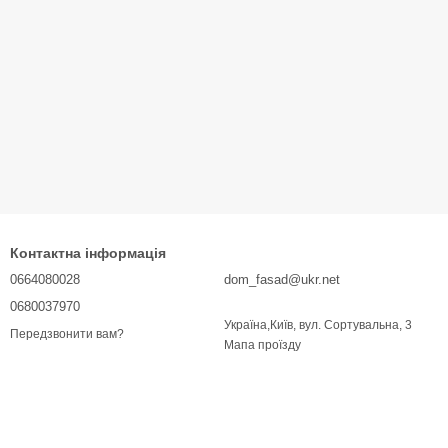
Контактна інформація
0664080028
dom_fasad@ukr.net
0680037970
Україна,Київ, вул. Сортувальна, 3
Передзвонити вам?
Мапа проїзду