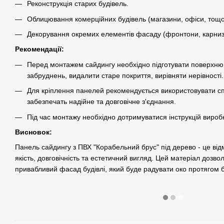
Реконструкція старих будівель.
Облицювання комерційних будівель (магазини, офіси, тощо
Декорування окремих елементів фасаду (фронтони, карниз
Рекомендації:
Перед монтажем сайдингу необхідно підготувати поверхню 
забруднень, видалити старе покриття, вирівняти нерівності.
Для кріплення панелей рекомендується використовувати спе
забезпечать надійне та довговічне з'єднання.
Під час монтажу необхідно дотримуватися інструкцій вироб
Висновок:
Панель сайдингу з ПВХ "Корабельний брус" під дерево - це відм
якість, довговічність та естетичний вигляд. Цей матеріал дозво
привабливий фасад будівлі, який буде радувати око протягом б