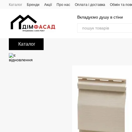
Перейти до основного контенту
Каталог
Бренди
Акції
Про нас
Оплата і доставка
Обмін та по
Вкладуємо душу в стіни
Каталог