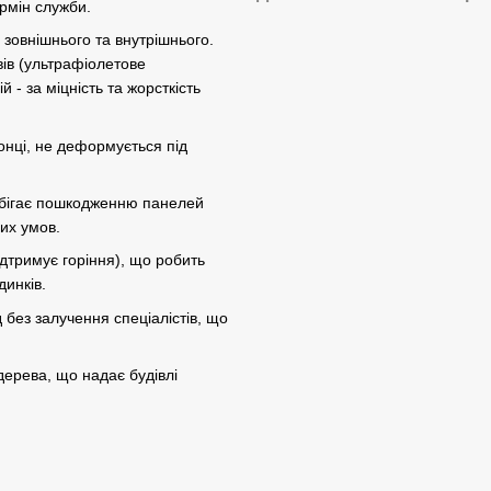
ермін служби.
 зовнішнього та внутрішнього.
вів (ультрафіолетове
- за міцність та жорсткість
онці, не деформується під
обігає пошкодженню панелей
них умов.
ідтримує горіння), що робить
инків.
без залучення спеціалістів, що
дерева, що надає будівлі