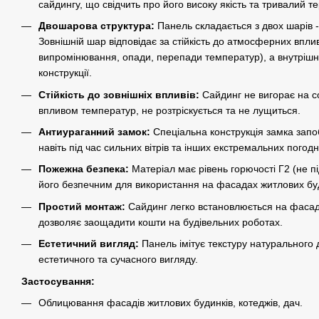
сайдингу, що свідчить про його високу якість та тривалий т
Двошарова структура:
Панель складається з двох шарів -
Зовнішній шар відповідає за стійкість до атмосферних впли
випромінювання, опади, перепади температур), а внутрішній 
конструкції.
Стійкість до зовнішніх впливів:
Сайдинг не вигорає на с
впливом температур, не розтріскується та не лущиться.
Антиураганний замок:
Спеціальна конструкція замка зап
навіть під час сильних вітрів та інших екстремальних погод
Пожежна безпека:
Матеріал має рівень горючості Г2 (не п
його безпечним для використання на фасадах житлових буд
Простий монтаж:
Сайдинг легко встановлюється на фасад 
дозволяє заощадити кошти на будівельних роботах.
Естетичний вигляд:
Панель імітує текстуру натурального 
естетичного та сучасного вигляду.
Застосування:
Облицювання фасадів житлових будинків, котеджів, дач.