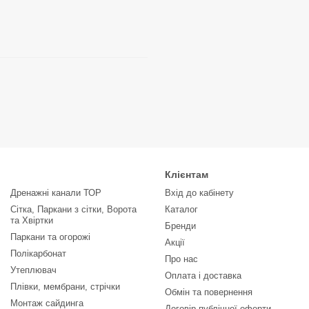
Клієнтам
Дренажні канали ТОР
Вхід до кабінету
Сітка, Паркани з сітки, Ворота
Каталог
та Хвіртки
Бренди
Паркани та огорожі
Акції
Полікарбонат
Про нас
Утеплювач
Оплата і доставка
Плівки, мембрани, стрічки
Обмін та повернення
Монтаж сайдинга
Договір публічної оферти