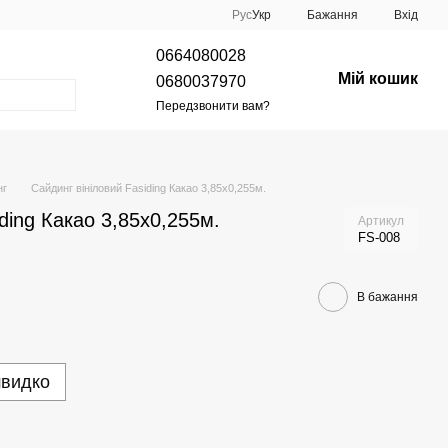
Рус
Укр
Бажання
Вхід
0664080028
Мій кошик
0680037970
Передзвонити вам?
нг
Сайдинг вініловий Fasiding Какао 3,85х0,255м.
ding Какао 3,85х0,255м.
Артикул
FS-008
В бажання
швидко