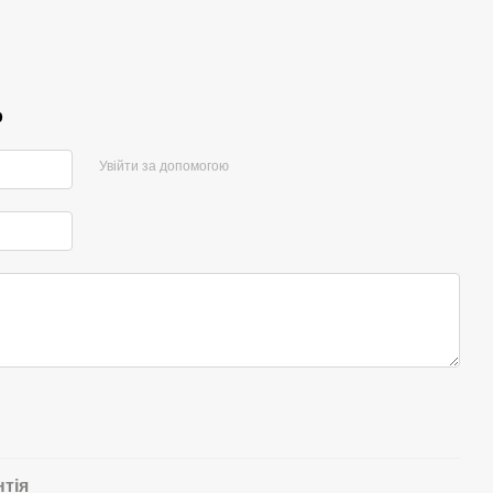
р
Увійти за допомогою
нтія