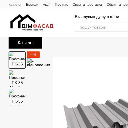
Перейти до основного контенту
Каталог
Бренди
Акції
Про нас
Оплата і доставка
Обмін та по
Вкладуємо душу в стіни
Каталог
−4%