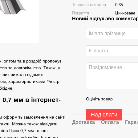
Толщина металла
0.35
Покриття
Цинковане
Новий відгук або комента
ні оптом та в роздріб пропонує
тю та довговічністю. Також, у
інших чимало відомих
сом, характеристиками Фільтр
бхідне.
0,7 мм в інтернет-
Оцініть товар
Надіслати
м оформіть замовлення на сайті
Доставка
Оплата
Гара
акти. Можна також відвідати
їна Цинк 0,7 мм та інші
 оптимальний вибір. Інтернет-