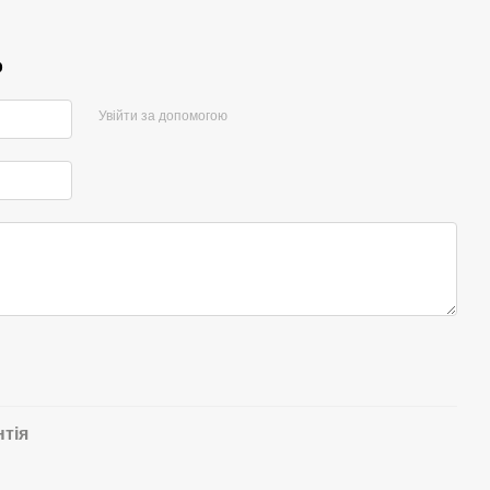
р
Увійти за допомогою
нтія