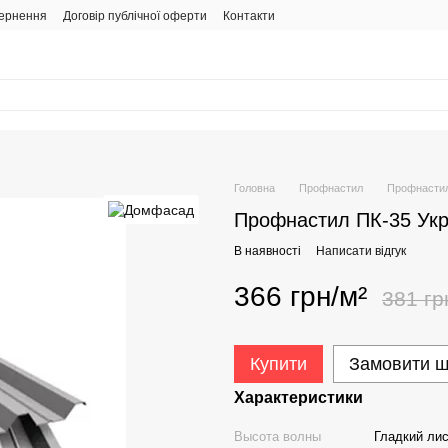
вернення
Договір публічної оферти
Контакти
Головна
Профнастил
Профнастил
Профнастил ПК-35 Укр
В наявності
Написати відгук
366 грн/м²
381 гр
Купити
Замовити 
Характеристики
Высота волны
Гладкий ли