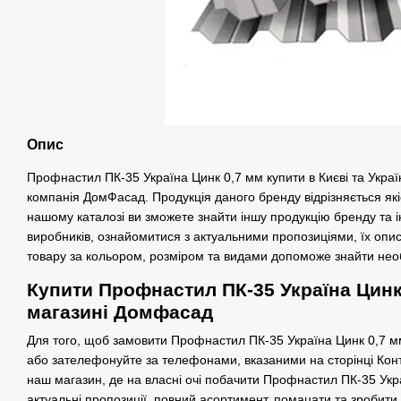
Опис
Профнастил ПК-35 Україна Цинк 0,7 мм купити в Києві та Украї
компанія ДомФасад. Продукція даного бренду відрізняється якіс
нашому каталозі ви зможете знайти іншу продукцію бренду та 
виробників, ознайомитися з актуальними пропозиціями, їх опи
товару за кольором, розміром та видами допоможе знайти нео
Купити Профнастил ПК-35 Україна Цинк 
магазині Домфасад
Для того, щоб замовити Профнастил ПК-35 Україна Цинк 0,7 м
або зателефонуйте за телефонами, вказаними на сторінці Конт
наш магазин, де на власні очі побачити Профнастил ПК-35 Укра
актуальні пропозиції, повний асортимент, помацати та зробити