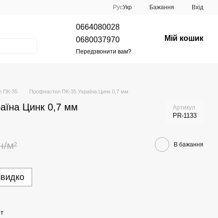
Рус
Укр
Бажання
Вхід
0664080028
Мій кошик
0680037970
Передзвонити вам?
 ПК-35
Профнастил ПК-35 Україна Цинк 0,7 мм
аїна Цинк 0,7 мм
Артикул
PR-1133
н/м²
В бажання
швидко
ст