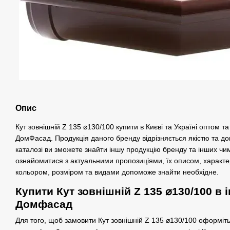
Опис
Кут зовнішній Z 135 ⌀130/100 купити в Києві та Україні оптом т
ДомФасад. Продукція даного бренду відрізняється якістю та до
каталозі ви зможете знайти іншу продукцію бренду та інших чи
ознайомитися з актуальними пропозиціями, їх описом, характе
кольором, розміром та видами допоможе знайти необхідне.
Купити Кут зовнішній Z 135 ⌀130/100 в 
Домфасад
Для того, щоб замовити Кут зовнішній Z 135 ⌀130/100 оформіт