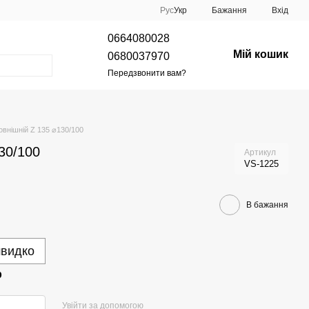
Рус
Укр
Бажання
Вхід
0664080028
Мій кошик
0680037970
Передзвонити вам?
овнішній Z 135 ⌀130/100
30/100
Артикул
VS-1225
В бажання
швидко
р
Увійти за допомогою