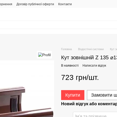
вернення
Договір публічної оферти
Контакти
Головна
Водостічні системи
Кут з
Кут зовнішній Z 135 ⌀1
В наявності
Написати відгук
723 грн/шт.
Купити
Замовити 
Новий відгук або комента