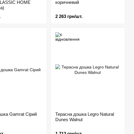
CLASSIC HOME
коричневий
а)
.
2 263 грн/шт.
шка Gamrat Сірий
Терасна дошка Legro Natural
Dunes Walnut
т.
1 712 грн/шт.