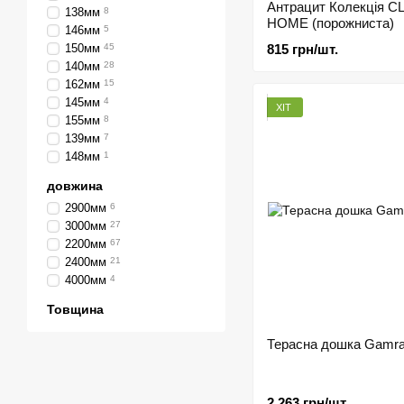
Антрацит Колекція C
138мм
8
HOME (порожниста)
146мм
5
150мм
45
815 грн/шт.
140мм
28
162мм
15
145мм
4
ХІТ
155мм
8
139мм
7
148мм
1
довжина
2900мм
6
3000мм
27
2200мм
67
2400мм
21
4000мм
4
Товщина
Терасна дошка Gamra
2 263 грн/шт.