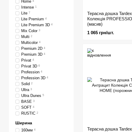
Home
4
Intense
1
Lite
7
Терасна дошка Tardex
Колекція PROFESSI
Lite Premium
4
(масив)
Lite Premium 3D
4
Mix Color
3
1 065 грн/шт.
Multi
2
Multicolor
4
Premium 2D
4
Premium 3D
4
Privat
4
Privat 3D
6
Profession
4
Profession 3D
4
Solid
2
Ultra
3
Ultra Dunes
5
BASE
3
SOFT
4
RUSTIC
2
Ширина
Терасна дошка Tardex
160мм
4