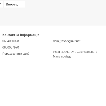
7
Вперед
Контактна інформація
0664080028
dom_fasad@ukr.net
0680037970
Україна,Київ, вул. Сортувальна, 3
Передзвонити вам?
Мапа проїзду