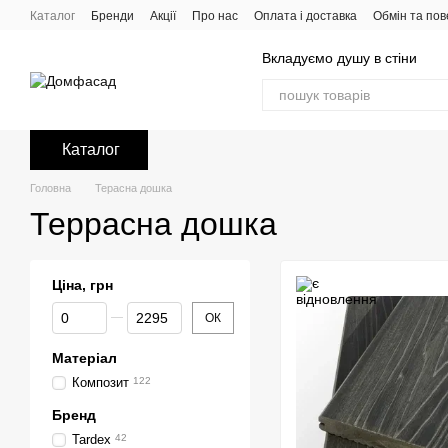
Перейти до основного контенту
Каталог
Бренди
Акції
Про нас
Оплата і доставка
Обмін та по
Вкладуємо душу в стіни
Каталог
Головна
Терасна дошка
Террасна дошка
Ціна, грн
Від Ціна, грн
До Ціна, грн
ОК
Матеріал
Композит
122
Бренд
Tardex
42