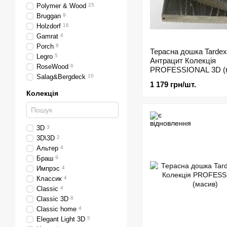
Polymer & Wood
25
Bruggan
9
Holzdorf
16
Gamrat
4
Porch
8
Терасна дошка Tardex
Legro
5
Антрацит Колекція
RoseWood
6
PROFESSIONAL 3D (
Salag&Bergdeck
10
1 179 грн/шт.
Колекція
3D
3
3D\3D
2
Альтер
4
Браш
9
Импрэс
4
Классик
4
Classic
4
Classic 3D
8
Classic home
4
Elegant Light 3D
5