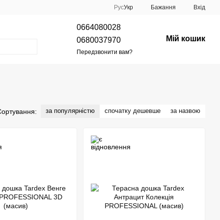
Рус
Укр
Бажання
Вхід
0664080028
Мій кошик
0680037970
Передзвонити вам?
за популярністю
спочатку дешевше
за назвою
Сортування: