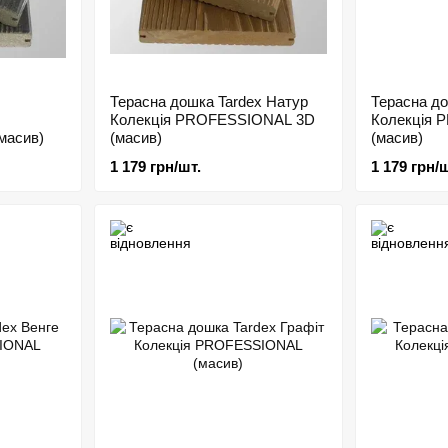
Терасна дошка Tardex Натур
Терасна до
Колекція PROFESSIONAL 3D
Колекція 
масив)
(масив)
(масив)
1 179 грн/шт.
1 179 грн/ш