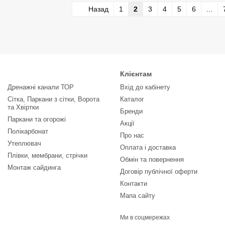
Назад
1
2
3
4
5
6
...
Клієнтам
Дренажні канали ТОР
Вхід до кабінету
Сітка, Паркани з сітки, Ворота
Каталог
та Хвіртки
Бренди
Паркани та огорожі
Акції
Полікарбонат
Про нас
Утеплювач
Оплата і доставка
Плівки, мембрани, стрічки
Обмін та повернення
Монтаж сайдинга
Договір публічної оферти
Контакти
Мапа сайту
Ми в соцмережах