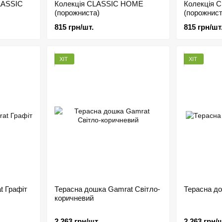
LASSIC
Колекція CLASSIC HOME
Колекція 
(порожниста)
(порожнист
815 грн/шт.
815 грн/шт
ХІТ
ХІТ
t Графіт
Терасна дошка Gamrat Світло-
Терасна до
коричневий
2 263 грн/шт.
2 263 грн/ш