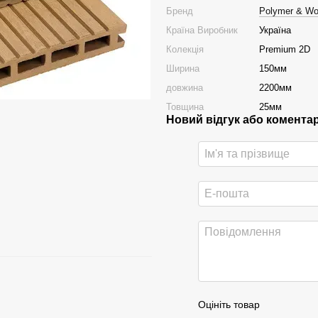
Бренд
Polymer & W
Країна Виробник
Україна
Колекція
Premium 2D
Ширина
150мм
довжина
2200мм
Товщина
25мм
Новий відгук або комента
Оцініть товар