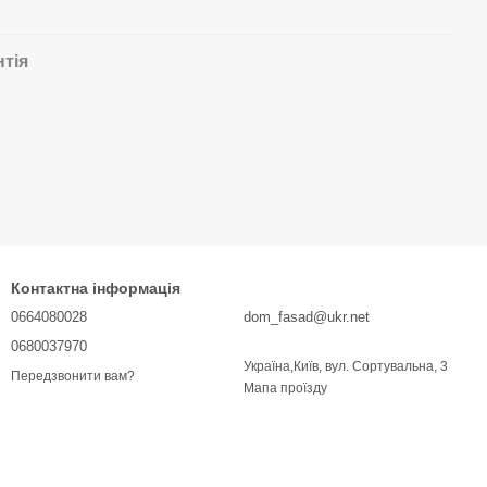
нтія
Контактна інформація
0664080028
dom_fasad@ukr.net
0680037970
Україна,Київ, вул. Сортувальна, 3
Передзвонити вам?
Мапа проїзду