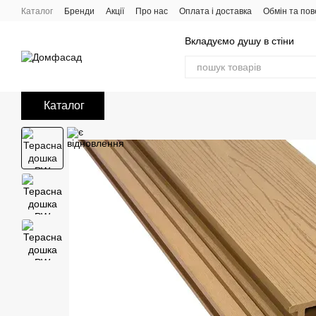
Перейти до основного контенту
Каталог
Бренди
Акції
Про нас
Оплата і доставка
Обмін та по
Вкладуємо душу в стіни
Каталог