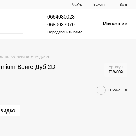
Рус
Укр
Бажання
Вхід
0664080028
Мій кошик
0680037970
Передзвонити вам?
дошка PW Premium Венге Дуб 2D
emium Венге Дуб 2D
Артикул
PW-009
В бажання
швидко