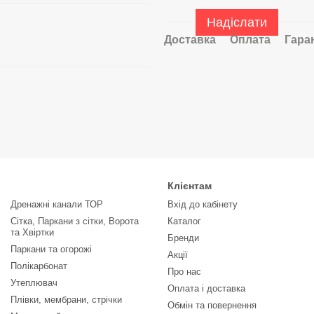
Надіслати
Доставка
Оплата
Гара
Клієнтам
Дренажні канали ТОР
Вхід до кабінету
Сітка, Паркани з сітки, Ворота
Каталог
та Хвіртки
Бренди
Паркани та огорожі
Акції
Полікарбонат
Про нас
Утеплювач
Оплата і доставка
Плівки, мембрани, стрічки
Обмін та повернення