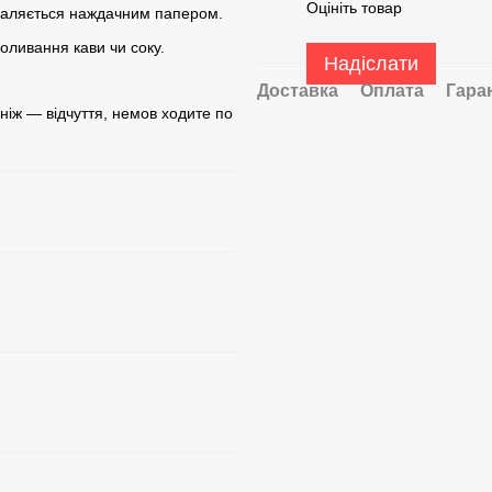
Оцініть товар
идаляється наждачним папером.
роливання кави чи соку.
Надіслати
Доставка
Оплата
Гара
іж — відчуття, немов ходите по