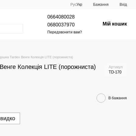
Рус
Укр
Бажання
Вхід
0664080028
Мій кошик
0680037970
Передзвонити вам?
дошка Tardex Венге Колекція LITE (порожниста)
Венге Колекція LITE (порожниста)
Артикул
TD-170
В бажання
швидко