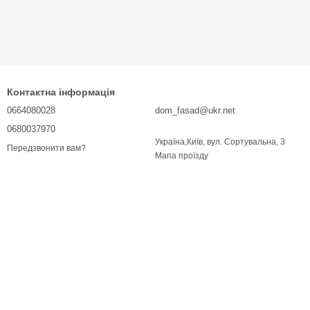
Контактна інформація
0664080028
dom_fasad@ukr.net
0680037970
Україна,Київ, вул. Сортувальна, 3
Передзвонити вам?
Мапа проїзду