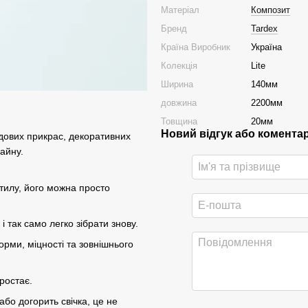
Матеріал
Композит
Бренд
Tardex
Країна Виробник
Україна
Колекція
Lite
Ширина
140мм
довжина
2200мм
Товщина
20мм
Новий відгук або комента
адових прикрас, декоративних
айну.
стилу, його можна просто
і так само легко зібрати знову.
орми, міцності та зовнішнього
бростає.
бо догорить свічка, це не