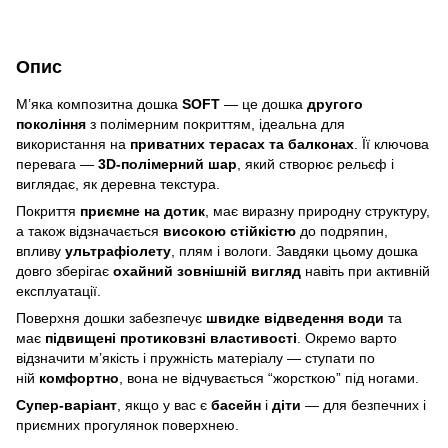
Опис
М’яка композитна дошка
SOFT
— це дошка
другого
покоління
з полімерним покриттям, ідеальна для
використання на
приватних терасах та балконах
. Її ключова
перевага —
3D-полімерний шар
, який створює рельєф і
виглядає, як деревна текстура.
Покриття
приємне на дотик
, має виразну природну структуру,
а також відзначається
високою стійкістю
до подряпин,
впливу
ультрафіолету
, плям і вологи. Завдяки цьому дошка
довго зберігає
охайний зовнішній вигляд
навіть при активній
експлуатації.
Поверхня дошки забезпечує
швидке відведення води
та
має
підвищені протиковзні властивості
. Окремо варто
відзначити м’якість і пружність матеріалу — ступати по
ній
комфортно
, вона не відчувається “жорсткою” під ногами.
Супер-варіант
, якщо у вас є
басейн
і
діти
— для безпечних і
приємних прогулянок поверхнею.