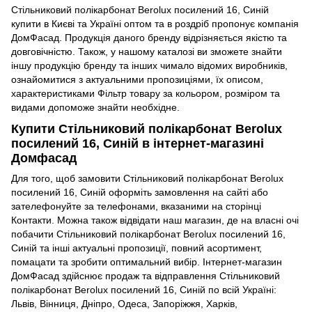
Стільниковий полікарбонат Berolux посилений 16, Синій
купити в Києві та Україні оптом та в роздріб пропонує компанія
ДомФасад. Продукція даного бренду відрізняється якістю та
довговічністю. Також, у нашому каталозі ви зможете знайти
іншу продукцію бренду та інших чимало відомих виробників,
ознайомитися з актуальними пропозиціями, їх описом,
характеристиками Фільтр товару за кольором, розміром та
видами допоможе знайти необхідне.
Купити Стільниковий полікарбонат Berolux
посилений 16, Синій в інтернет-магазині
Домфасад
Для того, щоб замовити Стільниковий полікарбонат Berolux
посилений 16, Синій оформіть замовлення на сайті або
зателефонуйте за телефонами, вказаними на сторінці
Контакти. Можна також відвідати наш магазин, де на власні очі
побачити Стільниковий полікарбонат Berolux посилений 16,
Синій та інші актуальні пропозиції, повний асортимент,
помацати та зробити оптимальний вибір. Інтернет-магазин
ДомФасад здійснює продаж та відправлення Стільниковий
полікарбонат Berolux посилений 16, Синій по всій Україні:
Львів, Вінниця, Дніпро, Одеса, Запоріжжя, Харків,