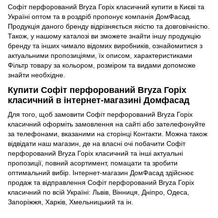
Софіт перфорований Bryza Горіх класичний купити в Києві та
Україні оптом та в роздріб пропонує компанія ДомФасад.
Продукція даного бренду відрізняється якістю та довговічністю.
Також, у нашому каталозі ви зможете знайти іншу продукцію
бренду та інших чимало відомих виробників, ознайомитися з
актуальними пропозиціями, їх описом, характеристиками
Фільтр товару за кольором, розміром та видами допоможе
знайти необхідне.
Купити Софіт перфорований Bryza Горіх
класичний в інтернет-магазині Домфасад
Для того, щоб замовити Софіт перфорований Bryza Горіх
класичний оформіть замовлення на сайті або зателефонуйте
за телефонами, вказаними на сторінці Контакти. Можна також
відвідати наш магазин, де на власні очі побачити Софіт
перфорований Bryza Горіх класичний та інші актуальні
пропозиції, повний асортимент, помацати та зробити
оптимальний вибір. Інтернет-магазин ДомФасад здійснює
продаж та відправлення Софіт перфорований Bryza Горіх
класичний по всій Україні: Львів, Вінниця, Дніпро, Одеса,
Запоріжжя, Харків, Хмельницький та ін.