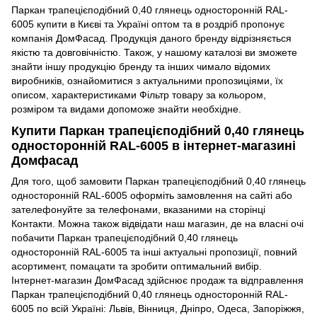
Паркан трапецієподібний 0,40 глянець односторонній RAL-
6005 купити в Києві та Україні оптом та в роздріб пропонує
компанія ДомФасад. Продукція даного бренду відрізняється
якістю та довговічністю. Також, у нашому каталозі ви зможете
знайти іншу продукцію бренду та інших чимало відомих
виробників, ознайомитися з актуальними пропозиціями, їх
описом, характеристиками Фільтр товару за кольором,
розміром та видами допоможе знайти необхідне.
Купити Паркан трапецієподібний 0,40 глянець
односторонній RAL-6005 в інтернет-магазині
Домфасад
Для того, щоб замовити Паркан трапецієподібний 0,40 глянець
односторонній RAL-6005 оформіть замовлення на сайті або
зателефонуйте за телефонами, вказаними на сторінці
Контакти. Можна також відвідати наш магазин, де на власні очі
побачити Паркан трапецієподібний 0,40 глянець
односторонній RAL-6005 та інші актуальні пропозиції, повний
асортимент, помацати та зробити оптимальний вибір.
Інтернет-магазин ДомФасад здійснює продаж та відправлення
Паркан трапецієподібний 0,40 глянець односторонній RAL-
6005 по всій Україні: Львів, Вінниця, Дніпро, Одеса, Запоріжжя,