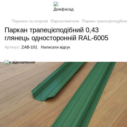
Паркани та огорожі
Євроштакетник
Паркан трапецієподібни
Паркан трапецієподібний 0,43
глянець односторонній RAL-6005
Артикул:
ZAB-101
Написати відгук