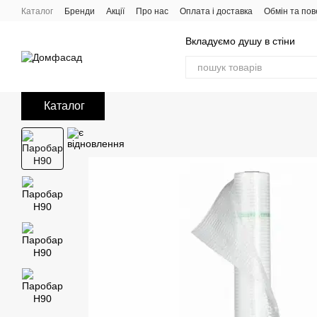
Перейти до основного контенту
Каталог
Бренди
Акції
Про нас
Оплата і доставка
Обмін та по
Вкладуємо душу в стіни
Каталог