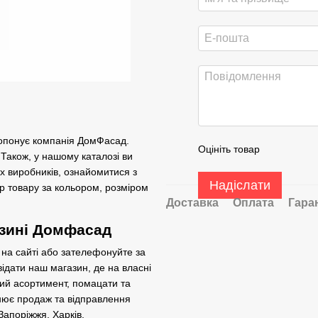
пропонує компанія ДомФасад.
Оцініть товар
 Також, у нашому каталозі ви
х виробників, ознайомитися з
Надіслати
р товару за кольором, розміром
Доставка
Оплата
Гара
азині Домфасад
на сайті або зателефонуйте за
ідати наш магазин, де на власні
ний асортимент, помацати та
нює продаж та відправлення
Запоріжжя, Харків,