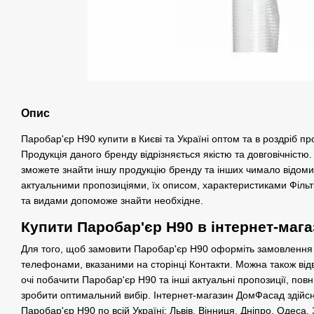
Опис
Паробар'єр Н90 купити в Києві та Україні оптом та в роздріб 
Продукція даного бренду відрізняється якістю та довговічністю.
зможете знайти іншу продукцію бренду та інших чимало відоми
актуальними пропозиціями, їх описом, характеристиками Фільт
та видами допоможе знайти необхідне.
Купити Паробар'єр Н90 в інтернет-маг
Для того, щоб замовити Паробар'єр Н90 оформіть замовлення 
телефонами, вказаними на сторінці Контакти. Можна також відв
очі побачити Паробар'єр Н90 та інші актуальні пропозиції, пов
зробити оптимальний вибір. Інтернет-магазин ДомФасад здійс
Паробар'єр Н90 по всій Україні: Львів, Вінниця, Дніпро, Одеса, 