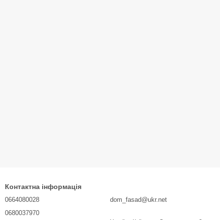
Контактна інформація
0664080028
dom_fasad@ukr.net
0680037970