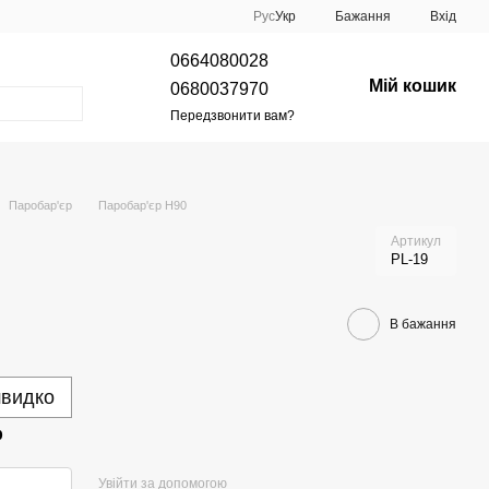
Рус
Укр
Бажання
Вхід
0664080028
Мій кошик
0680037970
Передзвонити вам?
Паробар'єр
Паробар'єр Н90
Артикул
PL-19
В бажання
швидко
р
Увійти за допомогою