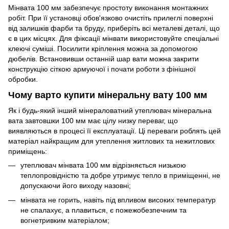
Мінвата 100 мм забезпечує простоту виконання монтажних
робіт. При її установці обов'язково очистіть прилеглі поверхні
від залишків фарби та бруду, приберіть всі металеві деталі, що
є в цих місцях. Для фіксації мінвати використовуйте спеціальні
клеючі суміші. Посилити кріплення можна за допомогою
дюбелів. Встановивши останній шар вати можна закрити
конструкцію сіткою армуючої і почати роботи з фінішної
обробки.
Чому варто купити мінеральну вату 100 мм
Як і будь-який інший мінераловатний утеплювач мінеральна
вата завтовшки 100 мм має цілу низку переваг, що
виявляються в процесі її експлуатації. Ці переваги роблять цей
матеріал найкращим для утеплення житлових та нежитлових
приміщень:
утеплювач мінвата 100 мм відрізняється низькою
теплопровідністю та добре утримує тепло в приміщенні, не
допускаючи його виходу назовні;
мінвата не горить, навіть під впливом високих температур
не спалахує, а плавиться, є пожежобезпечним та
вогнетривким матеріалом;