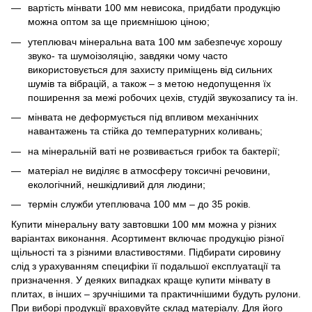
вартість мінвати 100 мм невисока, придбати продукцію
можна оптом за ще приємнішою ціною;
утеплювач мінеральна вата 100 мм забезпечує хорошу
звуко- та шумоізоляцію, завдяки чому часто
використовується для захисту приміщень від сильних
шумів та вібрацій, а також – з метою недопущення їх
поширення за межі робочих цехів, студій звукозапису та ін.
мінвата не деформується під впливом механічних
навантажень та стійка до температурних коливань;
на мінеральній ваті не розвивається грибок та бактерії;
матеріал не виділяє в атмосферу токсичні речовини,
екологічний, нешкідливий для людини;
термін служби утеплювача 100 мм – до 35 років.
Купити мінеральну вату завтовшки 100 мм можна у різних
варіантах виконання. Асортимент включає продукцію різної
щільності та з різними властивостями. Підбирати сировину
слід з урахуванням специфіки її подальшої експлуатації та
призначення. У деяких випадках краще купити мінвату в
плитах, в інших – зручнішими та практичнішими будуть рулони.
При виборі продукції враховуйте склад матеріалу. Для його