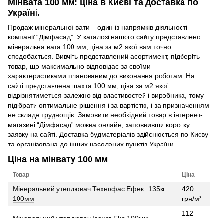
Мінвата 100 мм: ціна в Києві та доставка по
Україні.
Продаж мінеральної вати – один із напрямків діяльності
компанії “Дімфасад”. У каталозі нашого сайту представлено
мінеральна вата 100 мм, ціна за м2 якої вам точно
сподобається. Вивчіть представлений асортимент, підберіть
товар, що максимально відповідає за своїми
характеристиками планованим до виконання роботам. На
сайті представлена шахта 100 мм, ціна за м2 якої
відрізнятиметься залежно від властивостей і виробника, тому
підібрати оптимальне рішення і за вартістю, і за призначенням
не складе труднощів. Замовити необхідний товар в інтернет-
магазині “Дімфасад” можна онлайн, заповнивши коротку
заявку на сайті. Доставка будматеріалів здійснюється по Києву
та організована до інших населених пунктів України.
Ціна на мінвату 100 мм
Товар
Ціна
Мінеральний утеплювач Технофас Ефект 135кг
420
100мм
грн/м²
112