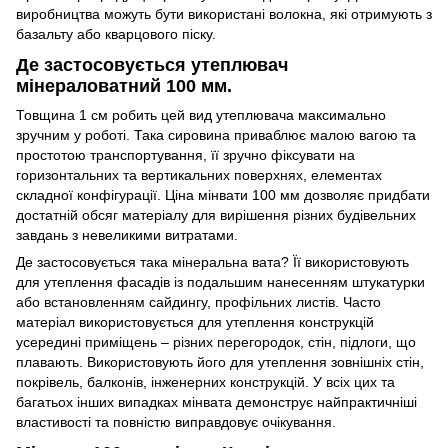
виробництва можуть бути використані волокна, які отримують з
базальту або кварцового піску.
Де застосовується утеплювач
мінераловатний 100 мм.
Товщина 1 см робить цей вид утеплювача максимально
зручним у роботі. Така сировина приваблює малою вагою та
простотою транспортування, її зручно фіксувати на
горизонтальних та вертикальних поверхнях, елементах
складної конфігурації. Ціна мінвати 100 мм дозволяє придбати
достатній обсяг матеріалу для вирішення різних будівельних
завдань з невеликими витратами.
Де застосовується така мінеральна вата? Її використовують
для утеплення фасадів із подальшим нанесенням штукатурки
або встановленням сайдингу, профільних листів. Часто
матеріал використовується для утеплення конструкцій
усередині приміщень – різних перегородок, стін, підлоги, що
плавають. Використовують його для утеплення зовнішніх стін,
покрівель, балконів, інженерних конструкцій. У всіх цих та
багатьох інших випадках мінвата демонструє найпрактичніші
властивості та повністю виправдовує очікування.