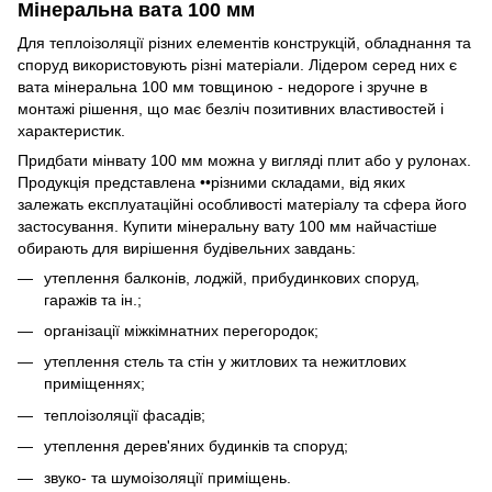
Мінеральна вата 100 мм
Для теплоізоляції різних елементів конструкцій, обладнання та
споруд використовують різні матеріали. Лідером серед них є
вата мінеральна 100 мм товщиною - недороге і зручне в
монтажі рішення, що має безліч позитивних властивостей і
характеристик.
Придбати мінвату 100 мм можна у вигляді плит або у рулонах.
Продукція представлена ••різними складами, від яких
залежать експлуатаційні особливості матеріалу та сфера його
застосування. Купити мінеральну вату 100 мм найчастіше
обирають для вирішення будівельних завдань:
утеплення балконів, лоджій, прибудинкових споруд,
гаражів та ін.;
організації міжкімнатних перегородок;
утеплення стель та стін у житлових та нежитлових
приміщеннях;
теплоізоляції фасадів;
утеплення дерев'яних будинків та споруд;
звуко- та шумоізоляції приміщень.