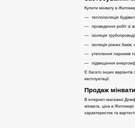
Купити мінвату в Житоми
теплоізоляція будівель
проведення робіт зі зв
ізоляція трубопроводі
ізоляція різних баків
утеплення парників т
підвищення енергоефе
Є багато інших варіантів
експлуатації.
Продаж мінвати
В інтернет-магазині Домф
мінвата, ціна в Житомирі
характеристик та вартост