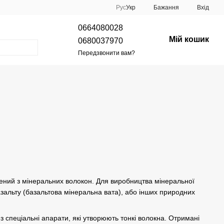
Рус
Укр
Бажання
Вхід
0664080028
Мій кошик
0680037970
Передзвонити вам?
влений з мінеральних волокон. Для виробництва мінеральної
азальту (базальтова мінеральна вата), або інших природних
з спеціальні апарати, які утворюють тонкі волокна. Отримані