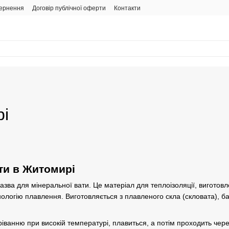
вернення
Договір публічної оферти
Контакти
рі
ти в Житомирі
азва для мінеральної вати. Це матеріал для теплоізоляції, вигото
ологію плавлення. Виготовляється з плавленого скла (скловата), б
іванню при високій температурі, плавиться, а потім проходить чере