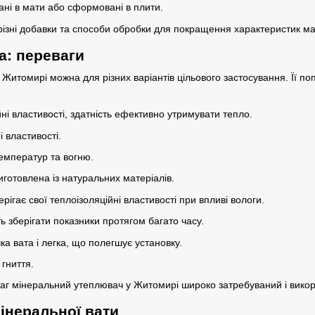
ані в мати або сформовані в плити.
ізні добавки та способи обробки для покращення характеристик мате
а: переваги
 Житомирі можна для різних варіантів цільового застосування. Її п
йні властивості, здатність ефективно утримувати тепло.
і властивості.
температур та вогню.
иготовлена із натуральних матеріалів.
ерігає свої теплоізоляційні властивості при впливі вологи.
сть зберігати показники протягом багато часу.
чка вата і легка, що полегшує установку.
 гниття.
аг мінеральний утеплювач у Житомирі широко затребуваний і викори
інеральної вати