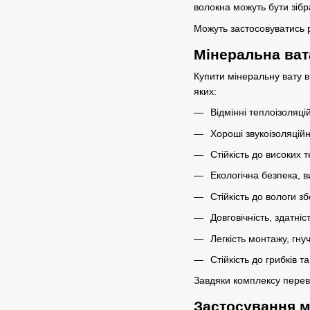
волокна можуть бути зібр
Можуть застосовуватись р
Мінеральна ват
Купити мінеральну вату в
яких:
Відмінні теплоізоляці
Хороші звукоізоляційн
Стійкість до високих 
Екологічна безпека, в
Стійкість до вологи зб
Довговічність, здатні
Легкість монтажу, гну
Стійкість до грибків та
Завдяки комплексу перев
Застосування м