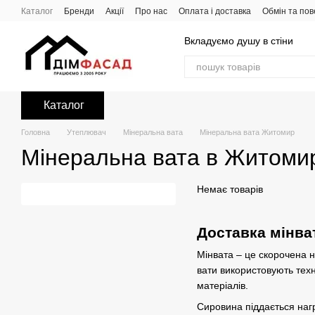
Перейти до основного контенту
Каталог
Бренди
Акції
Про нас
Оплата і доставка
Обмін та по
Вкладуємо душу в стіни
Каталог
Головна
Утеплювач
Мінеральна вата
Мінеральна вата Житомир
Мінеральна вата в Житоми
Немає товарів
Доставка мінва
Мінвата – це скорочена н
вати використовують техн
матеріалів.
Сировина піддається нагр