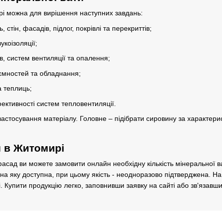
рі можна для вирішення наступних завдань:
, стін, фасадів, підлог, покрівлі та перекриттів;
укоізоляції;
в, систем вентиляції та опалення;
, ємностей та обладнання;
а теплиць;
ктивності систем тепловентиляції.
 застосування матеріалу. Головне – підібрати сировину за характе
 в Житомирі
асад ви можете замовити онлайн необхідну кількість мінеральної в
 на яку доступна, при цьому якість - неодноразово підтверджена. Н
і. Купити продукцію легко, заповнивши заявку на сайті або зв'язавши