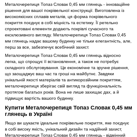
Металочерепиця Топаз Словак 0,45 мм глянець - інноваційне
рішення для вашої покрівельної конструкції. Виготовлена із
високоякісних сплавів металів, ця форма покрівельного
покриття поєднує в собі міцність та естетику. Її ретельно
спроектовані елементи додають покрівлі сучасного та
ексклюзивного вигляду. Металочерепиця Топаз Словак 0,45
мм глянець надає вашому будинку не тільки елегантність, але,
перш за все, забезпечує всебічний захист.
Металочерепиця Топаз Словак 0,45 мм глянець відносно
легка, що спрощує її встановлення, а також не потребує
складного обслуговування. Це економічне та зручне рішення,
що заощаджує ваш час та гроші на майбутнє. Завдяки
унікальній якості матеріалів та антикорозійним покриттям,
металочерепиця зберігає свій вигляд та функціональність
протягом багатьох років. Вона не лише захищає дах, а й
підвищує вартість вашого будинку.
Купити Металочерепиця Топаз Словак 0,45 мм
глянець в Україні
Якщо ви шукаєте ідеальне покрівельне покриття, яке поєднує
в собі високу якість, унікальний дизайн та надійний захист,
Металочерепиця Топаз Словак 0,45 мм глянець - відмінний