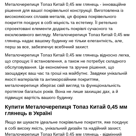
Металочерепиця Топаз Китай 0,45 мм глянець - інноваційне
рішення для вашої покрівельної конструкції. Виготовлена із
високоякісних сплавів металів, ця форма покрівельного
покриття поєднує в собі міцність та естетику. Її ретельно
спроектовані елементи додають покрівлі сучасного та
ексклюзивного вигляду. Металочерепиця Топаз Китай 0,45 мм
глянець надає вашому будинку не тільки елегантність, але,
перш за все, забезпечує всебічний захист.
Металочерепиця Топаз Китай 0,45 мм глянець відносно легка,
що спрощує її встановлення, а також не потребує складного
обслуговування. Це економічне та зручне рішення, що
заощаджує ваш час та гроші на майбутнє. Завдяки унікальній
якості матеріалів та антикорозійним покриттям,
металочерепиця зберігає свій вигляд та функціональність
протягом багатьох років. Вона не лише захищає дах, а й
підвищує вартість вашого будинку.
Купити Металочерепиця Топаз Китай 0,45 мм
глянець в Україні
Якщо ви шукаєте ідеальне покрівельне покриття, яке поєднує
в собі високу якість, унікальний дизайн та надійний захист,
Металочерепиця Топаз Китай 0,45 мм глянець - відмінний