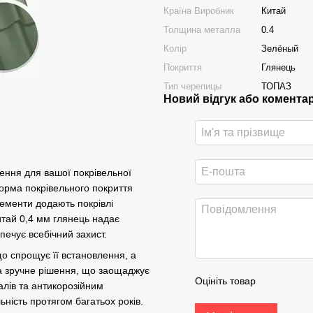
Країна Виробник
Китай
Толщина металла
0.4
Колір
Зелёный
Покриття
Глянець
Тип черепицы
ТОПАЗ
Новий відгук або комента
ення для вашої покрівельної
 форма покрівельного покриття
елементи додають покрівлі
итай 0,4 мм глянець надає
печує всебічний захист.
о спрощує її встановлення, а
та зручне рішення, що заощаджує
Оцініть товар
алів та антикорозійним
ність протягом багатьох років.