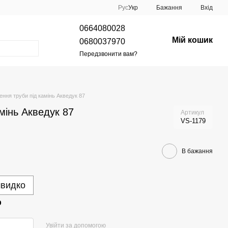
Рус
Укр
Бажання
Вхід
0664080028
Мій кошик
0680037970
Передзвонити вам?
ення труби під камінь Акведук 87
мінь Акведук 87
Артикул
VS-1179
В бажання
швидко
р
Увійти за допомогою