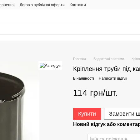
вернення
Договір публічної оферти
Контакти
Головна
Водостічні системи
Кріпл
Кріплення труби під ка
В наявності
Написати відгук
114 грн/шт.
Купити
Замовити 
Новий відгук або комента