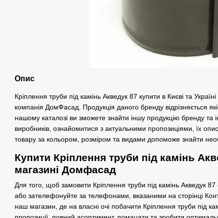
Опис
Кріплення труби під камінь Акведук 87 купити в Києві та Україн
компанія ДомФасад. Продукція даного бренду відрізняється якіс
нашому каталозі ви зможете знайти іншу продукцію бренду та 
виробників, ознайомитися з актуальними пропозиціями, їх опи
товару за кольором, розміром та видами допоможе знайти нео
Купити Кріплення труби під камінь Акве
магазині Домфасад
Для того, щоб замовити Кріплення труби під камінь Акведук 87
або зателефонуйте за телефонами, вказаними на сторінці Конт
наш магазин, де на власні очі побачити Кріплення труби під кам
пропозиції, повний асортимент, помацати та зробити оптималь