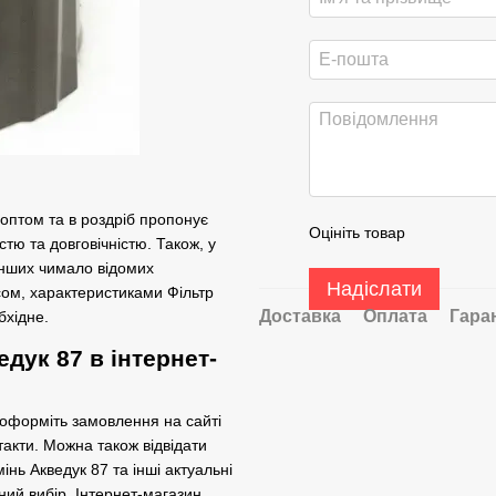
і оптом та в роздріб пропонує
Оцініть товар
тю та довговічністю. Також, у
інших чимало відомих
Надіслати
сом, характеристиками Фільтр
Доставка
Оплата
Гара
бхідне.
дук 87 в інтернет-
 оформіть замовлення на сайті
акти. Можна також відвідати
інь Акведук 87 та інші актуальні
ний вибір. Інтернет-магазин