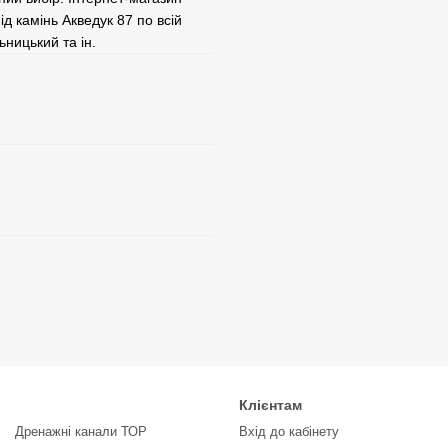
д камінь Акведук 87 по всій
ьницький та ін.
Клієнтам
Дренажні канали ТОР
Вхід до кабінету