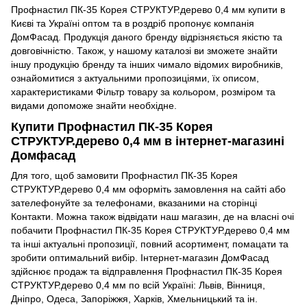
Профнастил ПК-35 Корея СТРУКТУР.дерево 0,4 мм купити в
Києві та Україні оптом та в роздріб пропонує компанія
ДомФасад. Продукція даного бренду відрізняється якістю та
довговічністю. Також, у нашому каталозі ви зможете знайти
іншу продукцію бренду та інших чимало відомих виробників,
ознайомитися з актуальними пропозиціями, їх описом,
характеристиками Фільтр товару за кольором, розміром та
видами допоможе знайти необхідне.
Купити Профнастил ПК-35 Корея
СТРУКТУР.дерево 0,4 мм в інтернет-магазині
Домфасад
Для того, щоб замовити Профнастил ПК-35 Корея
СТРУКТУР.дерево 0,4 мм оформіть замовлення на сайті або
зателефонуйте за телефонами, вказаними на сторінці
Контакти. Можна також відвідати наш магазин, де на власні очі
побачити Профнастил ПК-35 Корея СТРУКТУР.дерево 0,4 мм
та інші актуальні пропозиції, повний асортимент, помацати та
зробити оптимальний вибір. Інтернет-магазин ДомФасад
здійснює продаж та відправлення Профнастил ПК-35 Корея
СТРУКТУР.дерево 0,4 мм по всій Україні: Львів, Вінниця,
Дніпро, Одеса, Запоріжжя, Харків, Хмельницький та ін.