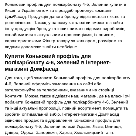
Коньковий профіль для полікарбонату 4-6, Зелений купити в
Києві та Україні оптом та в роздріб пропонує компанія
ДомФасад. Продукція даного бренду відрізняється якістю та
довговічністю. Також, у нашому каталозі ви зможете знайти
іншу продукцію бренду та інших чимало відомих виробників,
ознайомитися з актуальними пропозиціями, їх описом,
характеристиками Фільтр товару за кольором, розміром та
видами допоможе знайти необхідне.
Купити Коньковий профіль для
полікарбонату 4-6, Зелений в інтернет-
магазині Домфасад
Для того, щоб замовити Коньковий профіль для полікарбонату
4-6, Зелений оформіть замовлення на сайті або
зателефонуйте за телефонами, вказаними на сторінці
Контакти. Можна також відвідати наш магазин, де на власні очі
побачити Коньковий профіль для полікарбонату 4-6, Зелений
та інші актуальні пропозиції, повний асортимент, помацати та
зробити оптимальний вибір. Інтернет-магазин ДомФасад
здійснює продаж та відправлення Коньковий профіль для
полікарбонату 4-6, Зелений по всій Україні: Львів, Вінниця,
Дніпро, Одеса, Запоріжжя, Харків, Хмельницький та ін.