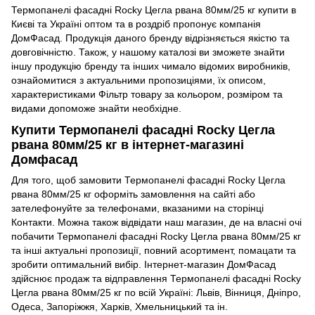
Термопанелі фасадні Rocky Цегла рвана 80мм/25 кг купити в
Києві та Україні оптом та в роздріб пропонує компанія
ДомФасад. Продукція даного бренду відрізняється якістю та
довговічністю. Також, у нашому каталозі ви зможете знайти
іншу продукцію бренду та інших чимало відомих виробників,
ознайомитися з актуальними пропозиціями, їх описом,
характеристиками Фільтр товару за кольором, розміром та
видами допоможе знайти необхідне.
Купити Термопанелі фасадні Rocky Цегла
рвана 80мм/25 кг в інтернет-магазині
Домфасад
Для того, щоб замовити Термопанелі фасадні Rocky Цегла
рвана 80мм/25 кг оформіть замовлення на сайті або
зателефонуйте за телефонами, вказаними на сторінці
Контакти. Можна також відвідати наш магазин, де на власні очі
побачити Термопанелі фасадні Rocky Цегла рвана 80мм/25 кг
та інші актуальні пропозиції, повний асортимент, помацати та
зробити оптимальний вибір. Інтернет-магазин ДомФасад
здійснює продаж та відправлення Термопанелі фасадні Rocky
Цегла рвана 80мм/25 кг по всій Україні: Львів, Вінниця, Дніпро,
Одеса, Запоріжжя, Харків, Хмельницький та ін.