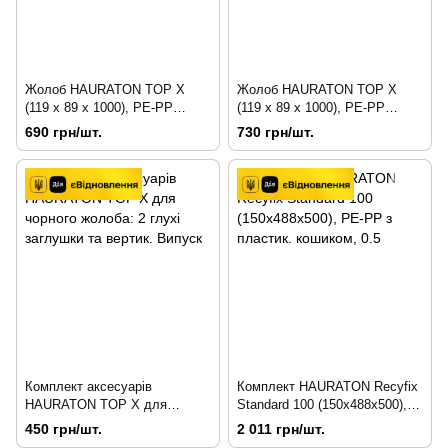
Жолоб HAURATON TOP Х
Жолоб HAURATON TOP Х
(119 х 89 х 1000), PE-PP
(119 х 89 х 1000), PE-PP
(чорний) з ґратами PP -
(чорний) з оцинк. решіткою
690 грн/шт.
730 грн/шт.
прямокутний. грати (MW 8/21)
щілиною (SW 9мм), кл. CAR
TRAFFIC, 1
Комплект аксесуарів
Комплект HAURATON Recyfix
HAURATON TOP Х для
Standard 100 (150х488х500),
чорного жолоба: 2 глухі
PE-PP з пластик. кошиком,
450 грн/шт.
2 011 грн/шт.
заглушки та вертик. Випуск
0.5