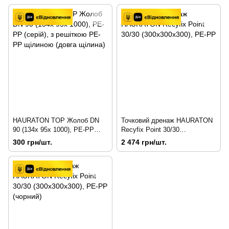
HAURATON TOP Жолоб DN
Точковий дренаж HAURATON
90 (134х 95х 1000), PE-PP
Recyfix Point 30/30
(серій), з решіткою РЕ-РР
(300х300х300), PE-PP
300 грн/шт.
2 474 грн/шт.
щілиною (довга щілина)