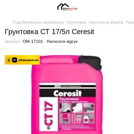
Оздоблювальні матеріали
Грунтовки, ґрунтуюча фарба
Гру
Грунтовка СТ 17/5л Ceresit
Артикул:
OM-17101
Написати відгук