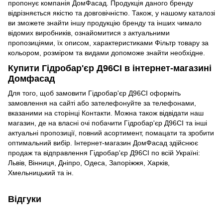
пропонує компанія ДомФасад. Продукція даного бренду
відрізняється якістю та довговічністю. Також, у нашому каталозі
ви зможете знайти іншу продукцію бренду та інших чимало
відомих виробників, ознайомитися з актуальними
пропозиціями, їх описом, характеристиками Фільтр товару за
кольором, розміром та видами допоможе знайти необхідне.
Купити Гідробар'єр Д96СІ в інтернет-магазині
Домфасад
Для того, щоб замовити Гідробар'єр Д96СІ оформіть
замовлення на сайті або зателефонуйте за телефонами,
вказаними на сторінці Контакти. Можна також відвідати наш
магазин, де на власні очі побачити Гідробар'єр Д96СІ та інші
актуальні пропозиції, повний асортимент, помацати та зробити
оптимальний вибір. Інтернет-магазин ДомФасад здійснює
продаж та відправлення Гідробар'єр Д96СІ по всій Україні:
Львів, Вінниця, Дніпро, Одеса, Запоріжжя, Харків,
Хмельницький та ін.
Відгуки