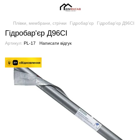
Плівки, мембрани, стрічки
Гідробар'єр
Гідробар'єр Д96СІ
Гідробар'єр Д96СІ
Артикул:
PL-17
Написати відгук