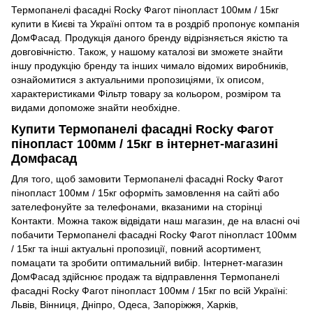
Термопанелі фасадні Rocky Фагот пінопласт 100мм / 15кг
купити в Києві та Україні оптом та в роздріб пропонує компанія
ДомФасад. Продукція даного бренду відрізняється якістю та
довговічністю. Також, у нашому каталозі ви зможете знайти
іншу продукцію бренду та інших чимало відомих виробників,
ознайомитися з актуальними пропозиціями, їх описом,
характеристиками Фільтр товару за кольором, розміром та
видами допоможе знайти необхідне.
Купити Термопанелі фасадні Rocky Фагот
пінопласт 100мм / 15кг в інтернет-магазині
Домфасад
Для того, щоб замовити Термопанелі фасадні Rocky Фагот
пінопласт 100мм / 15кг оформіть замовлення на сайті або
зателефонуйте за телефонами, вказаними на сторінці
Контакти. Можна також відвідати наш магазин, де на власні очі
побачити Термопанелі фасадні Rocky Фагот пінопласт 100мм
/ 15кг та інші актуальні пропозиції, повний асортимент,
помацати та зробити оптимальний вибір. Інтернет-магазин
ДомФасад здійснює продаж та відправлення Термопанелі
фасадні Rocky Фагот пінопласт 100мм / 15кг по всій Україні:
Львів, Вінниця, Дніпро, Одеса, Запоріжжя, Харків,