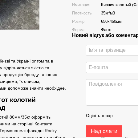
Имитация
Кирпич колотый (Фа
Плотность
35кг/м3
Розмір
650х450мм
Форма
Фагот
Новий відгук або комента
иєві та Україні оптом та в
відрізняється якістю та
у продукцію бренду та інших
зиціями, їх описом,
дами допоможе знайти необхідне.
от колотий
ад
Оцініть товар
отий 80мм/35кг оформіть
ими на сторінці Контакти.
Надіслати
и Термопанелі фасадні Rocky
асортимент, помацати та зробити