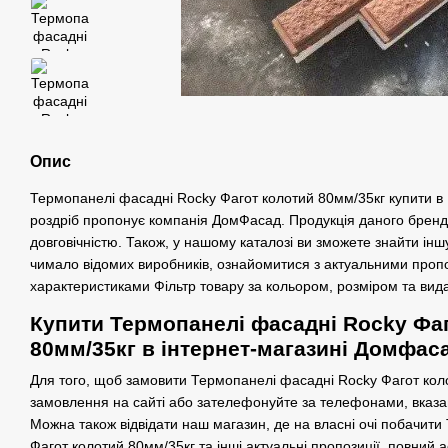
Опис
Термопанелі фасадні Rocky Фагот колотий 80мм/35кг купити в К
роздріб пропонує компанія ДомФасад. Продукція даного бренду 
довговічністю. Також, у нашому каталозі ви зможете знайти інш
чимало відомих виробників, ознайомитися з актуальними пропо
характеристиками Фільтр товару за кольором, розміром та ви
Купити Термопанелі фасадні Rocky Фаг
80мм/35кг в інтернет-магазині Домфас
Для того, щоб замовити Термопанелі фасадні Rocky Фагот кол
замовлення на сайті або зателефонуйте за телефонами, вказан
Можна також відвідати наш магазин, де на власні очі побачит
Фагот колотий 80мм/35кг та інші актуальні пропозиції, повний 