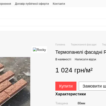
вернення
Договір публічної оферти
Контакти
Головна
Термопанелі фасадні
Тер
Термопанелі фасадні R
В наявності
Написати відгук
1 024 грн/м²
Купити
Замовити 
Характеристики
Товщина
80мм