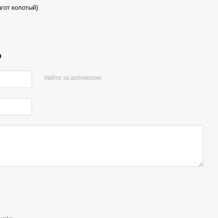
гот колотый)
р
Увійти за допомогою