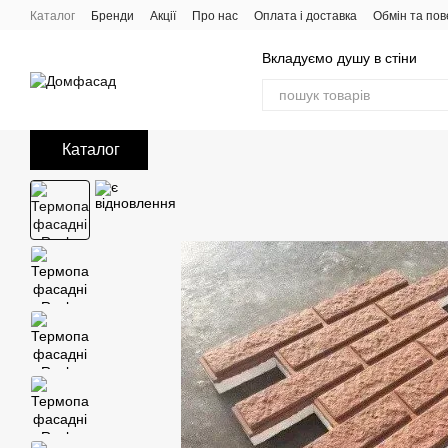
Перейти до основного контенту
Каталог
Бренди
Акції
Про нас
Оплата і доставка
Обмін та по
Вкладуємо душу в стіни
Каталог