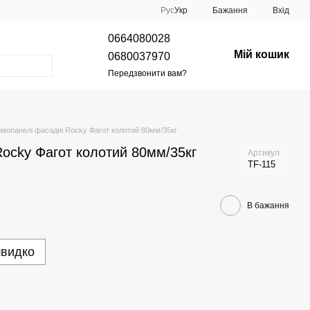
Рус
Укр
Бажання
Вхід
0664080028
Мій кошик
0680037970
Передзвонити вам?
мопанелі фасадні Rocky Фагот колотий 80мм/35кг
ocky Фагот колотий 80мм/35кг
Артикул
TF-115
В бажання
швидко