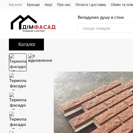
Перейти до основного контенту
Каталог
Бренди
Акції
Про нас
Оплата і доставка
Обмін та по
Вкладуємо душу в стіни
Каталог