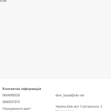
нтія
Контактна інформація
0664080028
dom_fasad@ukr.net
0680037970
Україна,Київ, вул. Сортувальна, 3
Передзвонити вам?