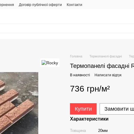
вернення
Договір публічної оферти
Контакти
Головна
Термопанелі фасадні
Тер
Термопанелі фасадні R
В наявності
Написати відгук
736 грн/м²
Купити
Замовити 
Характеристики
Товщина
20мм