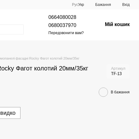
Рус
Укр
Бажання
Вхід
0664080028
Мій кошик
0680037970
Передзвонити вам?
мопанелі фасадні Rocky Фагот колотий 20мм/35кг
ocky Фагот колотий 20мм/35кг
Артикул
TF-13
В бажання
швидко