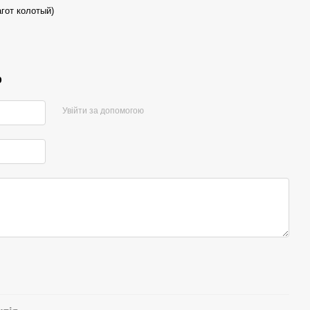
гот колотый)
р
Увійти за допомогою