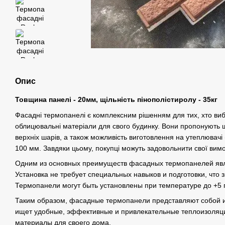
Опис
Товщина панелі - 20мм, щільність пінополістиролу - 35кг
Фасадні термопанелі є комплексним рішенням для тих, хто виб
облицювальні матеріали для свого будинку. Вони пропонують 
верхніх шарів, а також можливість виготовлення на утеплювачі (
100 мм. Завдяки цьому, покупці можуть задовольнити свої вимо
Одним из основных преимуществ фасадных термопанелей явл
Установка не требует специальных навыков и подготовки, что
Термопанели могут быть установлены при температуре до +5 
Таким образом, фасадные термопанели представляют собой и
ищет удобные, эффективные и привлекательные теплоизоляц
материалы для своего дома.