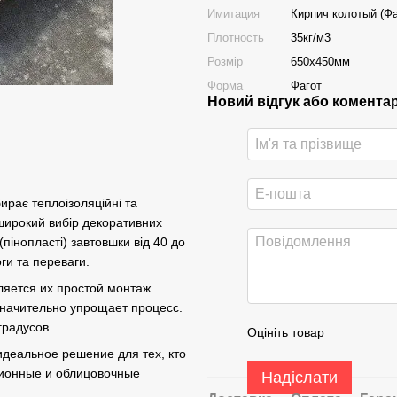
Имитация
Кирпич колотый (Фа
Плотность
35кг/м3
Розмір
650х450мм
Форма
Фагот
Новий відгук або комента
ирає теплоізоляційні та
широкий вибір декоративних
пінопласті) завтовшки від 40 до
ги та переваги.
яется их простой монтаж.
 значительно упрощает процесс.
градусов.
Оцініть товар
деальное решение для тех, кто
ионные и облицовочные
Надіслати