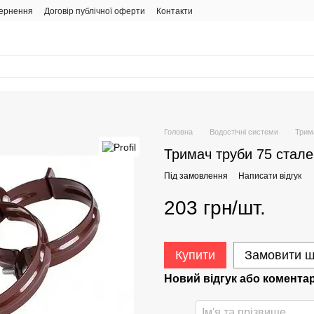
вернення
Договір публічної оферти
Контакти
Головна
Водостічні системи
Трима
Тримач труби 75 стале
Під замовлення
Написати відгук
203 грн/шт.
Купити
Замовити 
Новий відгук або комента