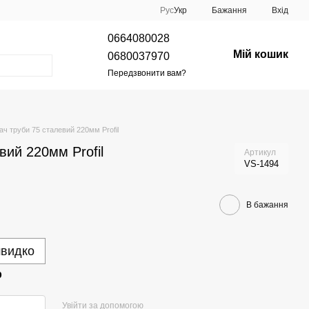
Рус
Укр
Бажання
Вхід
0664080028
Мій кошик
0680037970
Передзвонити вам?
ч труби 75 сталевий 220мм Profil
вий 220мм Profil
Артикул
VS-1494
В бажання
швидко
р
Увійти за допомогою