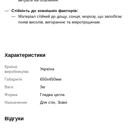
Стійкість до зовнішніх факторів:
Матеріал стійкий до дощу, сонця, морозу, що запобігає
появі висолів, вигоранню та мікротріщинам.
Характеристики
Країна
Україна
виробництва
Габарити
650х450мм
Вага
3кг
Форма
Гладка цегла
Назначение
Для стін, Зовні
Відгуки