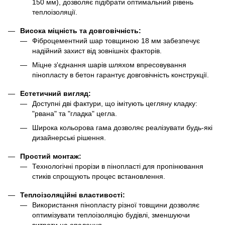
150 мм), дозволяє підібрати оптимальний рівень
теплоізоляції.
Висока міцність та довговічність:
Фіброцементний шар товщиною 18 мм забезпечує
надійний захист від зовнішніх факторів.
Міцне з'єднання шарів шляхом впресовування
пінопласту в бетон гарантує довговічність конструкції.
Естетичний вигляд:
Доступні дві фактури, що імітують цегляну кладку:
"рвана" та "гладка" цегла.
Широка кольорова гама дозволяє реалізувати будь-які
дизайнерські рішення.
Простий монтаж:
Технологічні прорізи в пінопласті для пропінювання
стиків спрощують процес встановлення.
Теплоізоляційні властивості:
Використання пінопласту різної товщини дозволяє
оптимізувати теплоізоляцію будівлі, зменшуючи
витрати на опалення.