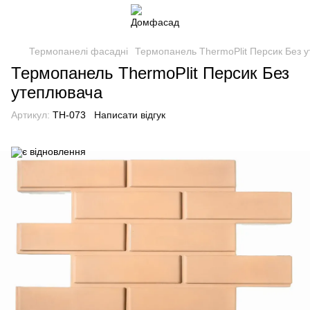
Термопанелі фасадні
Термопанель ThermoPlit Персик Без 
Термопанель ThermoPlit Персик Без
утеплювача
Артикул:
TH-073
Написати відгук