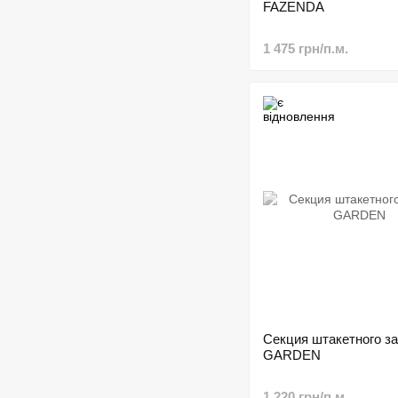
FAZENDA
1 475 грн/п.м.
Секция штакетного з
GARDEN
1 220 грн/п.м.