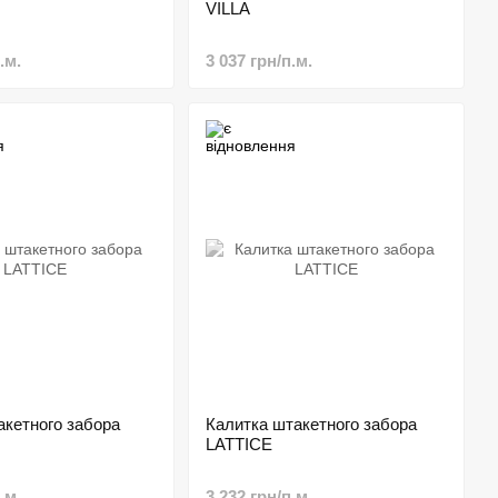
VILLA
.м.
3 037 грн/п.м.
акетного забора
Калитка штакетного забора
LATTICE
.м.
3 232 грн/п.м.