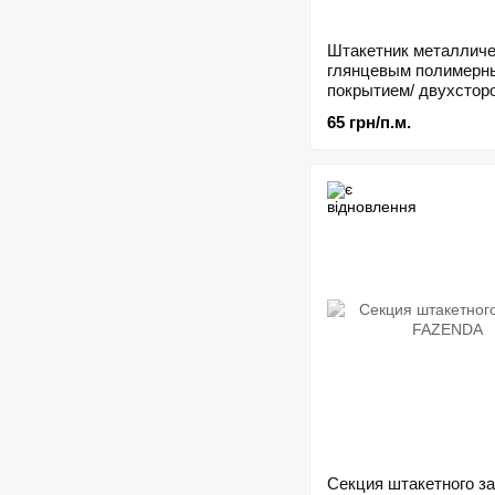
Штакетник металличе
глянцевым полимерн
покрытием/ двухстор
RAL 8017 0,4мм
65 грн/п.м.
Секция штакетного з