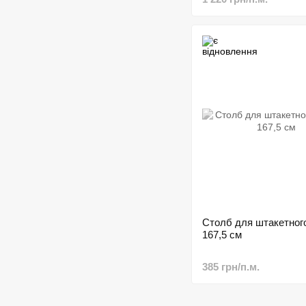
Столб для штакетног
167,5 см
385 грн/п.м.