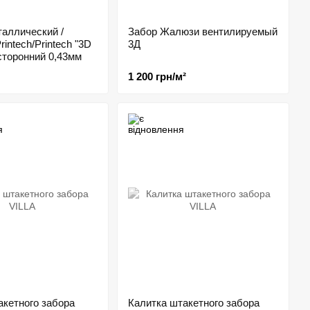
аллический /
Забор Жалюзи вентилируемый
intech/Printech "3D
3Д
сторонний 0,43мм
1 200 грн/м²
акетного забора
Калитка штакетного забора