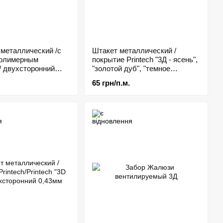
металлический /с
Штакет металлический /
олимерным
покрытие Printech "3Д - ясень",
/ двухсторонний
"золотой дуб", "темное
дерево"/ односторонний
65 грн/п.м.
0,42мм.