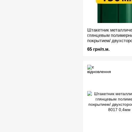
Штакетник металличе
глянцевым полимерн
покрытием/ двухстор
0.45 мм
65 грн/п.м.