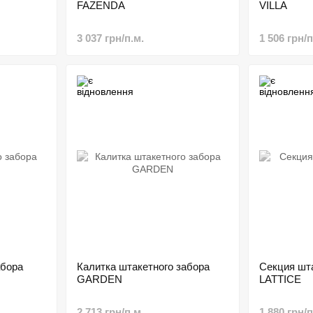
FAZENDA
VILLA
3 037 грн/п.м.
1 506 грн/п
абора
Калитка штакетного забора
Секция шт
GARDEN
LATTICE
2 713 грн/п.м.
1 880 грн/п