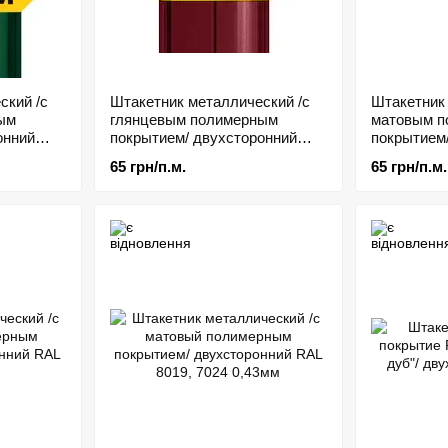
ский /с
Штакетник металлический /с
Штакетник 
ым
глянцевым полимерным
матовым п
онний
покрытием/ двухсторонний
покрытием
0.45мм
0,45мм
65 грн/п.м.
65 грн/п.м.