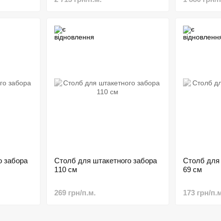
о забора
Столб для штакетного забора
Столб для
110 см
69 см
269 грн/п.м.
173 грн/п.м