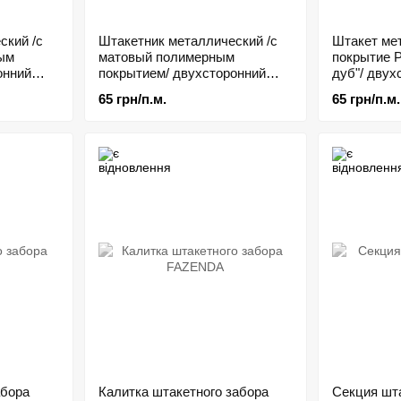
ский /с
Штакетник металлический /с
Штакет мет
ым
матовый полимерным
покрытие Pr
онний
покрытием/ двухсторонний
дуб"/ двух
RAL 8019, 7024 0,43мм
65 грн/п.м.
65 грн/п.м.
абора
Калитка штакетного забора
Секция шт