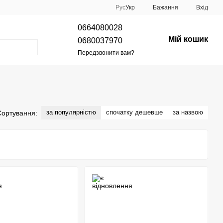
Рус
Укр
Бажання
Вхід
0664080028
Мій кошик
0680037970
Передзвонити вам?
за популярністю
спочатку дешевше
за назвою
Сортування: