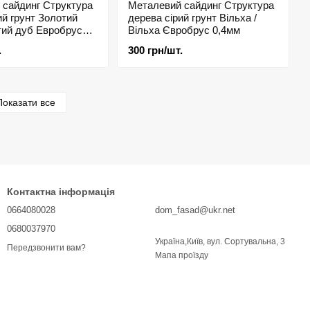
 сайдинг Структура
Металевий сайдинг Структура
ий грунт Золотий
дерева сірий грунт Вільха /
тий дуб Евробрус
Вільха Євробрус 0,4мм
.
300 грн/шт.
Показати все
Контактна інформація
0664080028
dom_fasad@ukr.net
0680037970
Україна,Київ, вул. Сортувальна, 3
Передзвонити вам?
Мапа проїзду