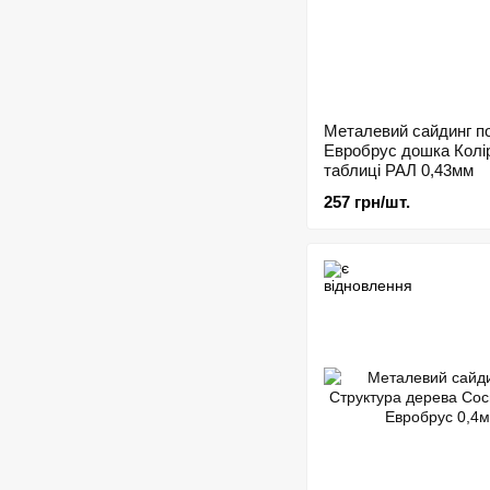
Металевий сайдинг п
Евробрус дошка Колі
таблиці РАЛ 0,43мм
257 грн/шт.