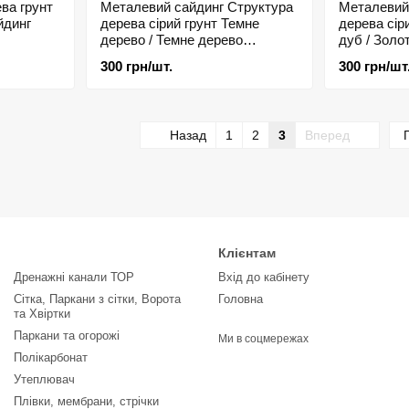
ва грунт
Металевий сайдинг Структура
Металевий
йдинг
дерева сірий грунт Темне
дерева сір
дерево / Темне дерево
дуб / Золо
Евробрус 0,4мм
0,4мм
300 грн/шт.
300 грн/шт
Назад
1
2
3
Вперед
Клієнтам
Дренажні канали ТОР
Вхід до кабінету
Сітка, Паркани з сітки, Ворота
Головна
та Хвіртки
Паркани та огорожі
Ми в соцмережах
Полікарбонат
Утеплювач
Плівки, мембрани, стрічки