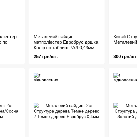
оліестер
Металевий сайдинг
Китай Стру
р по
матполіестер Евробрус дошка
Металевий
Колір по таблиці РАЛ 0,43мм
257 грн/шт.
300 грн/шт