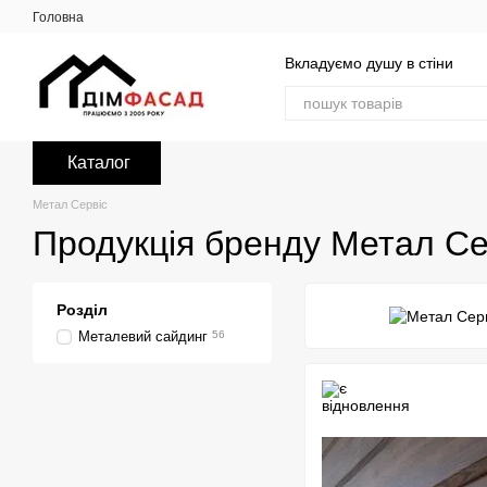
Перейти до основного контенту
Головна
Вкладуємо душу в стіни
Каталог
Метал Сервіс
Продукція бренду Метал Се
Розділ
Металевий сайдинг
56