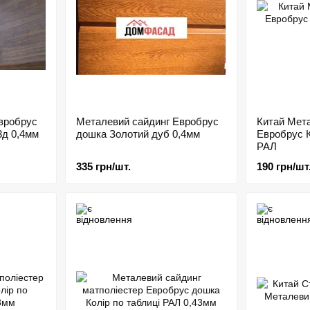
вробрус
Металевий сайдинг Евробрус
Китай Мет
3д 0,4мм
дошка Золотий дуб 0,4мм
Евробрус К
РАЛ
335 грн/шт.
190 грн/шт