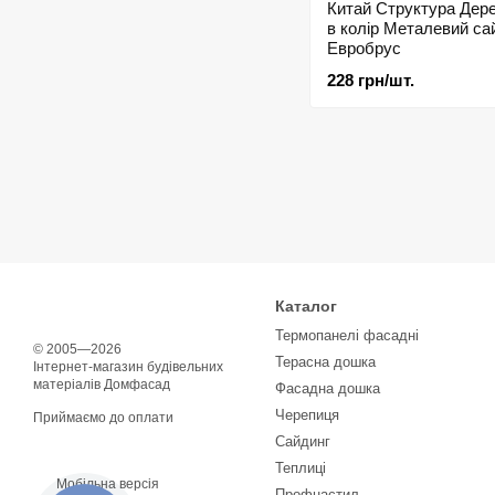
Китай Структура Дере
в колір Металевий са
Евробрус
228 грн/шт.
Каталог
Термопанелі фасадні
© 2005—2026
Терасна дошка
Інтернет-магазин будівельних
матеріалів Домфасад
Фасадна дошка
Черепиця
Приймаємо до оплати
Сайдинг
Теплиці
Мобільна версія
Профнастил