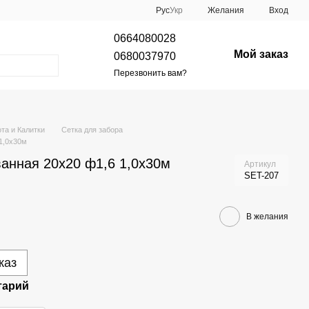
Рус
Укр
Желания
Вход
0664080028
Мой заказ
0680037970
Перезвонить вам?
ота и Калитки
Сетка для забора
1,0х30м
ванная 20х20 ф1,6 1,0х30м
Артикул
SET-207
В желания
каз
тарий