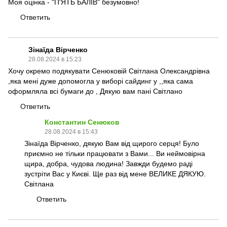
Моя оцінка - "П'ЯТЬ БАЛІВ" безумовно!
Ответить
Зінаїда Вірченко
28.08.2024 в 15:23
Хочу окремо подякувати Сенюковій Світлана Олександрівна
,яка мені дуже допомогла у виборі сайдинг у ,,яка сама
оформляла всі бумаги до , Дякую вам пані Світлано
Ответить
Константин Сенюков
28.08.2024 в 15:43
Зінаїда Вірченко, дякую Вам від щирого серця! Було
приємно не тільки працювати з Вами... Ви неймовірна
щира, добра, чудова людина! Завжди будемо раді
зустріти Вас у Києві. Ще раз від мене ВЕЛИКЕ ДЯКУЮ.
Світлана
Ответить