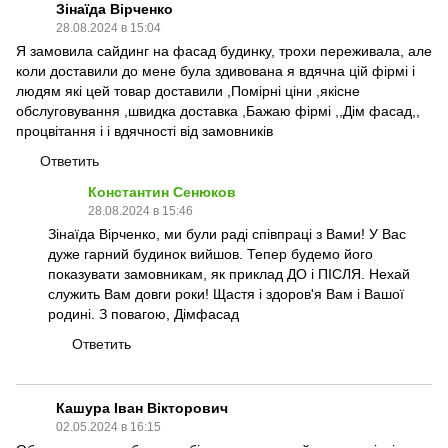
Зінаїда Вірченко
28.08.2024 в 15:04
Я замовила сайдинг на фасад будинку, трохи переживала, але
коли доставили до мене була здивована я вдячна цій фірмі і
людям які цей товар доставили ,Помірні ціни ,якісне
обслуговування ,швидка доставка ,Бажаю фірмі ,,Дім фасад,,
процвітання і і вдячності від замовників
Ответить
Константин Сенюков
28.08.2024 в 15:46
Зінаїда Вірченко, ми були раді співпраці з Вами! У Вас
дуже гарний будинок вийшов. Тепер будемо його
показувати замовникам, як приклад ДО і ПІСЛЯ. Нехай
служить Вам довги роки! Щастя і здоров'я Вам і Вашої
родині. З повагою, Дімфасад
Ответить
Кашура Іван Вікторович
02.05.2024 в 16:15