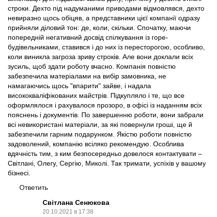
строки. Дехто під надуманими приводами відмовлявся, дехто
невиразно щось обіцяв, а представники цієї компанії одразу
прийняли діловий тон: де, коли, скільки. Спочатку, маючи
попередній негативний досвід спілкування із горе-
будівельниками, ставився і до них із пересторогою, особливо,
коли виникла загроза зриву строків. Але вони доклали всіх
зусиль, щоб здати роботу вчасно. Компанія повністю
забезпечила матеріалами на вибір замовника, не
намагаючись щось "впарити" зайве, і надала
висококваліфікованих майстрів. Підкупляло і те, що все
оформлялося і рахувалося прозоро, в офісі із наданням всіх
пояснень і документів. По завершенню роботи, вони забрали
всі невикористані матеріали, за які повернули гроші, ще й
забезпечили гарним подарунком. Якістю роботи повністю
задоволений, компанію всіляко рекомендую. Особлива
вдячність тим, з ким безпосередньо довелося контактувати –
Світлані, Олегу, Сергію, Миколі. Так тримати, успіхів у вашому
бізнесі.
Ответить
Світлана Сенюкова
20.10.2021 в 17:38