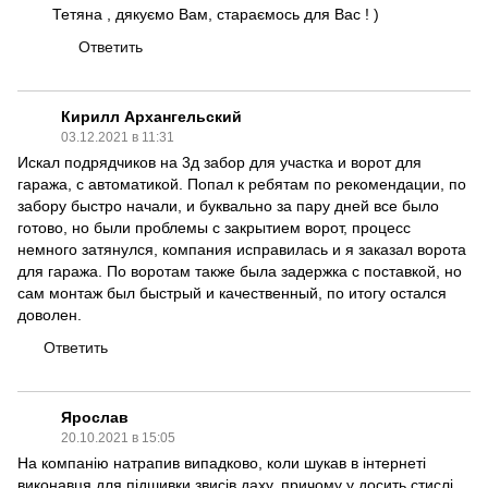
Тетяна , дякуємо Вам, стараємось для Вас ! )
Ответить
Кирилл Архангельский
03.12.2021 в 11:31
Искал подрядчиков на 3д забор для участка и ворот для
гаража, с автоматикой. Попал к ребятам по рекомендации, по
забору быстро начали, и буквально за пару дней все было
готово, но были проблемы с закрытием ворот, процесс
немного затянулся, компания исправилась и я заказал ворота
для гаража. По воротам также была задержка с поставкой, но
сам монтаж был быстрый и качественный, по итогу остался
доволен.
Ответить
Ярослав
20.10.2021 в 15:05
На компанію натрапив випадково, коли шукав в інтернеті
виконавця для підшивки звисів даху, причому у досить стислі