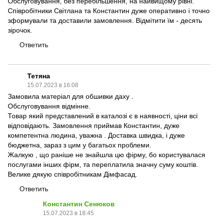
Обслуговування, без перебільшення, на найвищому рівні.
Співробітники Світлана та Константин дуже оперативно і точно
зформували та доставили замовлення. Відмітити їм - десять
зірочок.
Ответить
Тетяна
15.07.2023 в 16:08
Замовила матеріал для обшивки даху .
Обслуговування відмінне.
Товар який представлений в каталозі є в наявності, ціни всі
відповідають. Замовлення приймав Константин, дуже
компетентна людина, уважна . Доставка швидка, і дуже
бюджетна, зараз з цим у багатьох проблеми.
Жалкую , що раніше не знайшла цю фірму, бо користувалася
послугами інших фірм, та переплатила значну суму коштів.
Велике дякую співробітникам Дімфасад.
Ответить
Константин Сенюков
15.07.2023 в 18:45