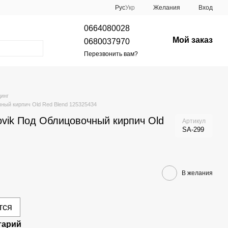
Рус
Укр
Желания
Вход
0664080028
Мой заказ
0680037970
Перезвонить вам?
инг
ный кирпич Old Red Blend 125325434
vik Под Облицовочный кирпич Old
Артикул
SA-299
В желания
тся
тарий