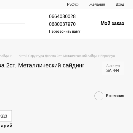
Рус
Укр
Желания
Вход
0664080028
Мой заказ
0680037970
Перезвонить вам?
сайдинг
Китай Структура Дерева 2ст. Металлический сайдинг Евробрус
а 2ст. Металлический сайдинг
Артикул
SA-444
В желания
каз
тарий