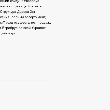
ческий сайдинг Евробрус
ным на странице Контакты.
Структура Дерева 2ст.
жения, полный ассортимент,
омФасад осуществляет продажу
г Евробрус по всей Украине:
цкий и др.