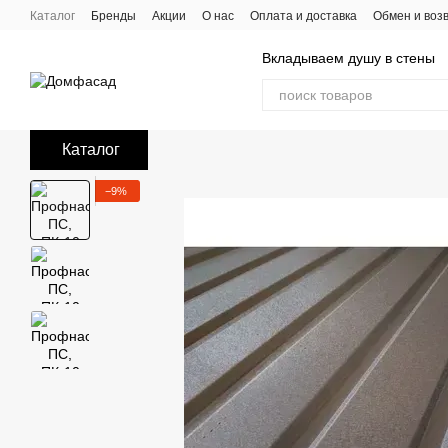
Перейти к основному контенту
Каталог
Бренды
Акции
О нас
Оплата и доставка
Обмен и воз
Вкладываем душу в стены
Каталог
−9%