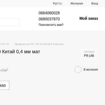
Рус
Укр
Желания
Вход
0664080028
Мой заказ
0680037970
Перезвонить вам?
л ПС-10
Профнастил ПС, ПК-10 Китай 0,4 мм мат
 Китай 0,4 мм мат
Артикул
PR-146
н/м²
В желания
каз