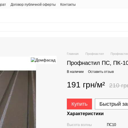
врат
Договор публичной оферты
Контакты
Главная
Профнастил
Профнасти
Профнастил ПС, ПК-10
В наличии
Оставить отзыв
191 грн/м²
210 гр
Купить
Быстрый за
Характеристики
Высота волны
ПС10