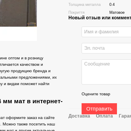
Толщина металла
0.4
Покриття
Матовое
Новый отзыв или коммен
ине оптом и в розницу
тличается качеством и
другую продукцию бренда и
туальными предложениями, их
ру и видам поможет найти
Оцените товар
 мм мат в интернет-
Отправить
Доставка
Оплата
Гара
мат оформите заказ на сайте
. Можно также посетить наш
 мм мат и другие актуальные