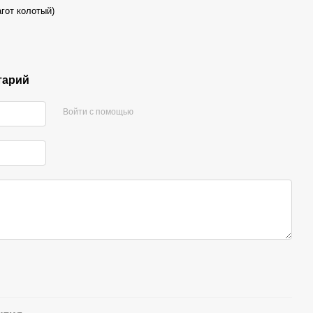
гот колотый)
тарий
Войти с помощью