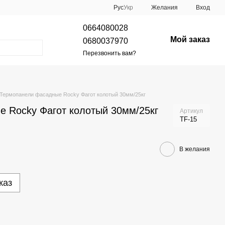
Рус
Укр
Желания
Вход
0664080028
Мой заказ
0680037970
Перезвонить вам?
Термопанели фасадные Rocky Фагот колотый 30мм/25кг
 Rocky Фагот колотый 30мм/25кг
Артикул
TF-15
В желания
каз