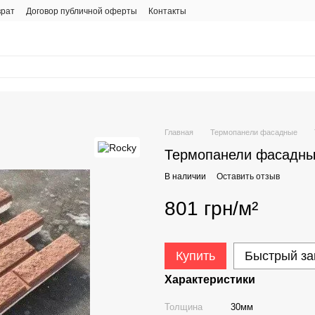
врат
Договор публичной оферты
Контакты
Главная
Термопанели фасадные
Термопанели фасадные
В наличии
Оставить отзыв
801 грн/м²
Купить
Быстрый за
Характеристики
Толщина
30мм