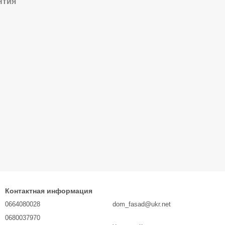
нтия
Контактная информация
0664080028
dom_fasad@ukr.net
0680037970