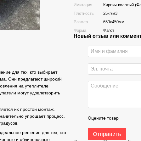
Имитация
Кирпич колотый (Фа
Плотность
25кг/м3
Размер
650х450мм
Форма
Фагот
Новый отзыв или коммен
г
ние для тех, кто выбирает
ома. Они предлагают широкий
товления на утеплителе
упатели могут удовлетворить
яется их простой монтаж.
 значительно упрощает процесс.
Оцените товар
градусов.
деальное решение для тех, кто
Отправить
ионные и облицовочные